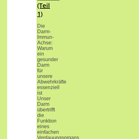
(Teil
1)
Die
Darm-
Immun-
Achse:
Warum
ein
gesunder
Darm
für
unsere
Abwehrkräfte
essenziell
ist
Unser
Darm
übertrifft
die
Funktion
eines
einfachen
Verdauungsorgans