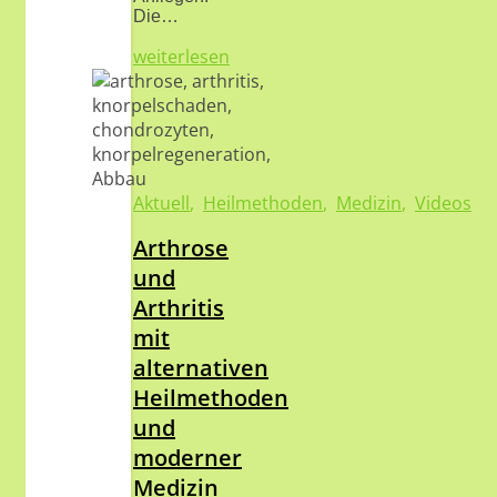
Die…
weiterlesen
Aktuell
,
Heilmethoden
,
Medizin
,
Videos
Arthrose
und
Arthritis
mit
alternativen
Heilmethoden
und
moderner
Medizin