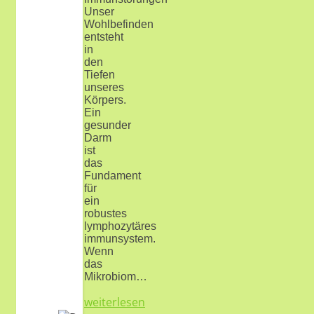
Unser
Wohlbefinden
entsteht
in
den
Tiefen
unseres
Körpers.
Ein
gesunder
Darm
ist
das
Fundament
für
ein
robustes
lymphozytäres
immunsystem.
Wenn
das
Mikrobiom…
weiterlesen