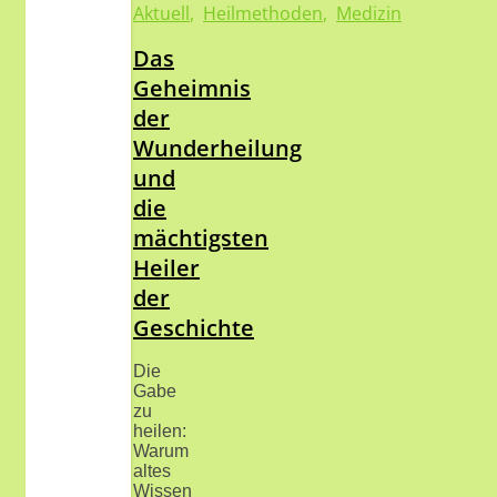
Aktuell
,
Heilmethoden
,
Medizin
Das
Geheimnis
der
Wunderheilung
und
die
mächtigsten
Heiler
der
Geschichte
Die
Gabe
zu
heilen:
Warum
altes
Wissen