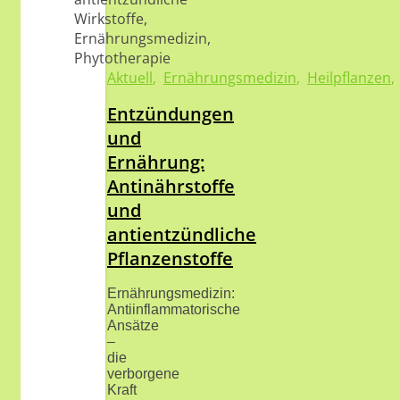
Aktuell
,
Ernährungsmedizin
,
Heilpflanzen
Entzündungen
und
Ernährung:
Antinährstoffe
und
antientzündliche
Pflanzenstoffe
Ernährungsmedizin:
Antiinflammatorische
Ansätze
–
die
verborgene
Kraft