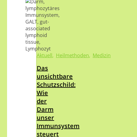
Aktuell
,
Heilmethoden
,
Medizin
Das
unsichtbare
Schutzschild:
Wie
der
Darm
unser
Immunsystem
steuert