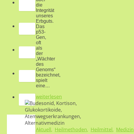
die
Integrität
unseres
Erbguts.
Das
p53-
Gen,
oft
als
der
„Wächter
des
Genoms“
bezeichnet,
spielt
eine…
weiterlesen
Aktuell
,
Heilmethoden
,
Heilmittel
,
Medizin