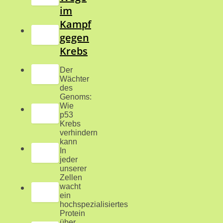
im
Kampf
gegen
Krebs
Der
Wächter
des
Genoms:
Wie
p53
Krebs
verhindern
kann
In
jeder
unserer
Zellen
wacht
ein
hochspezialisiertes
Protein
über