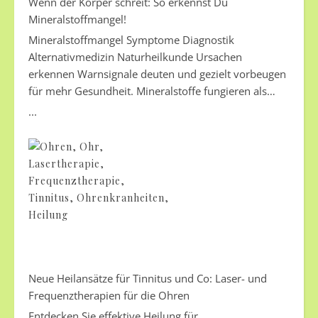
Wenn der Körper schreit: So erkennst Du
Mineralstoffmangel!
Mineralstoffmangel Symptome Diagnostik
Alternativmedizin Naturheilkunde Ursachen
erkennen Warnsignale deuten und gezielt vorbeugen
für mehr Gesundheit. Mineralstoffe fungieren als
unsichtbare Helden im Stoffwechsel, kontrollierend
...
lebenswichtige Prozesse. Sie beeinflussen von der
Reizweiterleitung in den Nerven bis zur Stabilität der
Knochen. Doch oft wird ein Mangel erst bemerkt,
wenn er bereits fortgeschritten ist. Ein Defizit beginnt
oft schleichend und bleibt lange unbemerkt. Dein
Körper sendet frühzeitig subtile Warnsignale, um auf
die Unterversorgung hinzuweisen. Wer diese frühen
Anzeichen richtig deuten kann, verhindert langfristige
gesundheitliche Folgen.
Neue Heilansätze für Tinnitus und Co: Laser- und
Frequenztherapien für die Ohren
Entdecken Sie effektive Heilung für