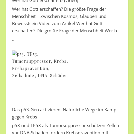
Wer hat Gott erschaffen? (Video)
Wer hat Gott erschaffen? Die größte Frage der
Menschheit – Zwischen Kosmos, Glauben und
Bewusstsein Video zum Artikel Wer hat Gott
erschaffen? Die größte Frage der Menschheit Wer hat
Gott erschaffen? Eine einfache Frage. Und vielleicht
...
die größte Frage, die ein Mensch jemals stellen kann.
Denn wenn alles einen Ursprung hat… wer oder was
war dann der Ursprung Gottes? Seit Jahrtausenden
stellen sich Menschen genau diese Frage. Kinder.
Philosophen. Wissenschaftler. Mystiker. Atheisten.
Gläubige. Und vielleicht hast auch du irgendwann
nachts in den Sternenhimmel geschaut…und gespürt,
dass hinter dieser Realität mehr verborgen liegen
könnte, als wir mit unseren Augen sehen. In diesem
Video begeben wir uns auf eine außergewöhnliche
Das p53-Gen aktivieren: Natürliche Wege im Kampf
Reise — durch Religion, Wissenschaft, Philosophie,
gegen Krebs
Psychologie und Spiritualität. Nicht um dir zu sagen,
p53 und TP53 als Tumorsuppressor schützen Zellen
was du glauben sollst. Sondern um gemeinsam zu
vor DNA-Schäden fördern Krebsprävention mit