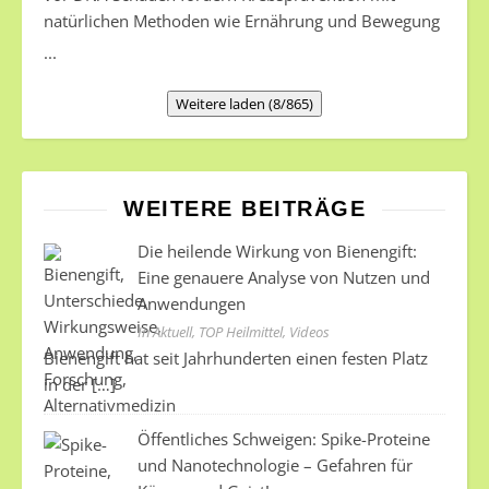
erforschen, welche Antworten die Menschheit auf die
natürlichen Methoden wie Ernährung und Bewegung
größte Frage aller Zeiten gefunden hat. Video 17:30
...
Min. Länge https://youtu.be/wvgoyuNIiIg
Weitere laden (8/865)
WEITERE BEITRÄGE
Die heilende Wirkung von Bienengift:
Eine genauere Analyse von Nutzen und
Anwendungen
In Aktuell, TOP Heilmittel, Videos
Bienengift hat seit Jahrhunderten einen festen Platz
in der
[…]
Öffentliches Schweigen: Spike-Proteine
und Nanotechnologie – Gefahren für