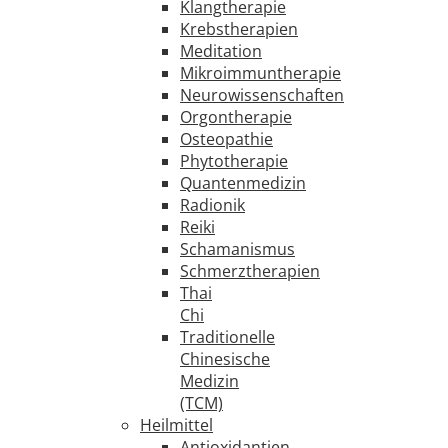
Klangtherapie
Krebstherapien
Meditation
Mikroimmuntherapie
Neurowissenschaften
Orgontherapie
Osteopathie
Phytotherapie
Quantenmedizin
Radionik
Reiki
Schamanismus
Schmerztherapien
Thai
Chi
Traditionelle
Chinesische
Medizin
(TCM)
Heilmittel
Antioxidantien