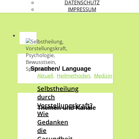
DATENSCHUTZ
IMPRESSUM
Sprachen/ Language
Aktuell
,
Heilmethoden
,
Medizin
Selbstheilung
durch
Vorstellungskraft?
Themen und Kanäle
Wie
Gedanken
die
Gesundheit