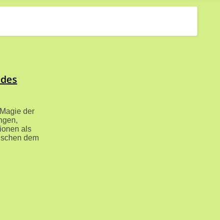
 des
 Magie der
ngen,
tionen als
wischen dem