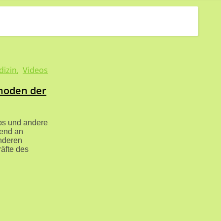
dizin
,
Videos
thoden der
bs und andere
end an
nderen
räfte des