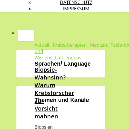
DATENSCHUTZ
IMPRESSUM
Aktuell
,
Krebstherapien
,
Medizin
,
Technol
und
Wissenschaft
,
Videos
Sprachen/ Language
Biopsie-
Wahnsinn?
Warum
Krebsforscher
zur
Themen und Kanäle
Vorsicht
mahnen
Biopsien