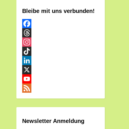
Bleibe mit uns verbunden!
Facebook
Threads
Instagram
TikTok
LinkedIn
X
YouTube
Channel
Feed
Newsletter Anmeldung