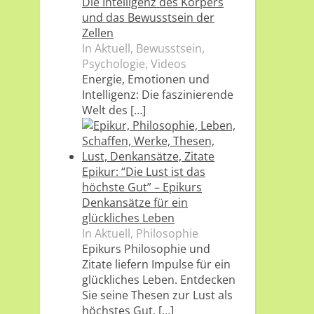
Die Intelligenz des Körpers
und das Bewusstsein der
Zellen
In Aktuell, Bewusstsein,
Psychologie, Videos
Energie, Emotionen und
Intelligenz: Die faszinierende
Welt des
[…]
Epikur: “Die Lust ist das
höchste Gut” – Epikurs
Denkansätze für ein
glückliches Leben
In Aktuell, Philosophie
Epikurs Philosophie und
Zitate liefern Impulse für ein
glückliches Leben. Entdecken
Sie seine Thesen zur Lust als
höchstes Gut.
[…]