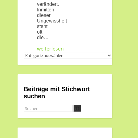
verändert.
Inmitten
dieser
Ungewissheit
steht
oft
die…
weiterlesen
Themen
und
Kanäle
Beiträge mit Stichwort
suchen