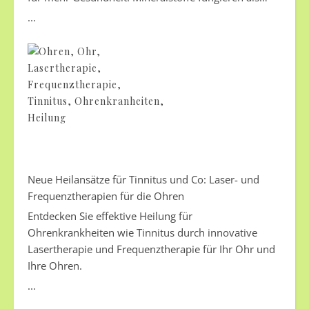
unsichtbare Helden im Stoffwechsel, kontrollierend
...
lebenswichtige Prozesse. Sie beeinflussen von der
Reizweiterleitung in den Nerven bis zur Stabilität der
Knochen. Doch oft wird ein Mangel erst bemerkt,
wenn er bereits fortgeschritten ist. Ein Defizit beginnt
oft schleichend und bleibt lange unbemerkt. Dein
Körper sendet frühzeitig subtile Warnsignale, um auf
die Unterversorgung hinzuweisen. Wer diese frühen
Anzeichen richtig deuten kann, verhindert langfristige
gesundheitliche Folgen.
Neue Heilansätze für Tinnitus und Co: Laser- und
Frequenztherapien für die Ohren
Entdecken Sie effektive Heilung für
Ohrenkrankheiten wie Tinnitus durch innovative
Lasertherapie und Frequenztherapie für Ihr Ohr und
Ihre Ohren.
...