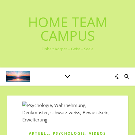
HOME TEAM
CAMPUS
Einheit Körper – Geist – Seele
,
,
AKTUELL
PSYCHOLOGIE
VIDEOS