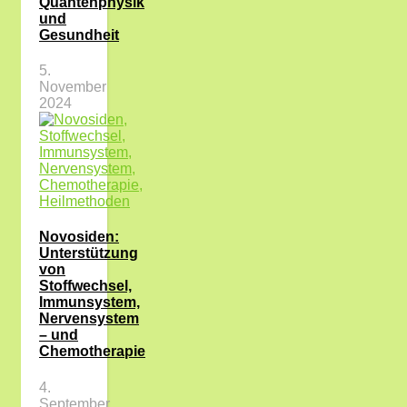
Quantenphysik
und
Gesundheit
5.
November
2024
Novosiden:
Unterstützung
von
Stoffwechsel,
Immunsystem,
Nervensystem
– und
Chemotherapie
4.
September