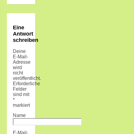
Eine
Antwort
schreiben
Deine
E-Mail-
Adresse
wird
nicht
veröffentlicht.
Erforderliche
Felder
sind mit
*
markiert
Name
E-Mail-